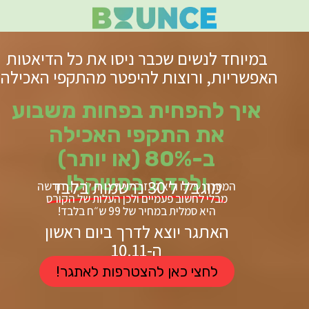
מיוחד לנשים שכבר ניסו את כל הדיאטות
פשריות, ורוצות להיפטר מהתקפי האכילה:
איך להפחית בפחות משבוע
את התקפי האכילה
ב-80% (או יותר)
ולרדת במשקל!
מוגבל ל 30 נרשמות בלבד
המטרה שלנו היא לעזור לך לצאת לדרך חדשה
מבלי לחשוב פעמיים ולכן העלות של הקורס
היא סמלית במחיר של 99 ש״ח בלבד!
האתגר יוצא לדרך ביום ראשון
ה-10.11
לחצי כאן להצטרפות לאתגר!