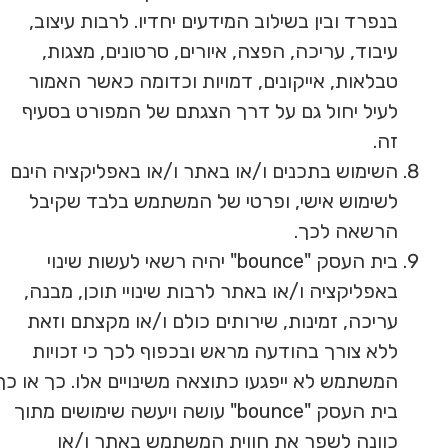
בנפרד ובין בשילוב המידעים יחדיו. לרבות עיצוב,
עיבוד, עריכה, הפצה, איורים, סרטונים, מצגות,
טבלאות, אייקונים, דמויות וכדומה כאשר האמור
לעיל יחול גם על דרך הצגתם של המפורט בסעיף
זה.
השימוש בתכנים ו/או באתר ו/או באפליקציה הינם
לשימוש אישי, ופרטי של המשתמש בלבד שקיבל
הרשאה לכך.
בית העסק "bounce" יהיה רשאי לעשות שינוי
באפליקציה ו/או באתר לרבות שינויי תוכן, מבנה,
עריכה, זמינות, שירותים כולם ו/או מקצתם וזאת
ללא צורך בהודעה מראש ובכפוף לכך כי זכויות
המשתמש לא ייפגעו כתוצאה משינויים אלו. כך או כך
בית העסק "bounce" עושה ויעשה שימושים מתוך
כוונה לשפר את חווית המשתמש באתר ו/או