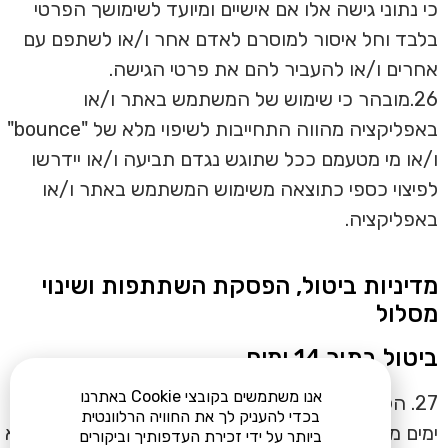
כי נתוני גישה אלו אם אישיים ומיועד לשימושך הפרטי
בלבד וחל איסור למוסרם לאדם אחר ו/או לשתפם עם
אחרים ו/או להעביר להם את פרטי הגישה.
26.מובהר כי שימוש של המשתמש באתר ו/או
באפליקציה מהווה התחייבות לשיפוי מלא של "bounce"
ו/או מי מטעמם ככל שתוגש נגדם תביעה ו/או יידרשו
לפיצוי כספי כתוצאה משימוש המשתמש באתר ו/או
באפליקציה.
מדיניות ביטול, הפסקת השתתפות ושינוי
מסלול
ביטול בתוך 14 ימים
אנו משתמשים בקובצי Cookie באתרנו
27. הלקוחה תהא רשאית לבטל את העסקה בתוך 14
בכדי להעניק לך את החוויה הרלוונטית
ימים ממועד ההצטרפות, במקרה של ביטול כאמור, תהא
ביותר על ידי זכירת העדפותיך וביקורים