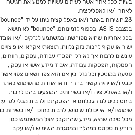
בעיות ככל אתר אשר לעיתים עשויות למנוע את הגישה
לאתר ו/או לאפליקציה.
23.השירות באתר ו/או באפליקציה ניתן על ידי "bounce"
במצבם AS IS ובכפוף לזמינותם. "bounce" לא תישא
בכל אחריות שהיא מפורשת ובמשתמע לנזקים ו/או אובדן
ישיר או עקיף לרבות נזק נלווה, תוצאתי אקראי או פיצויים
עונשים לרבות אך לא רק הפסדי עבודה, עסקים, רווחים,
הפסקות, הפסקות עבודה, איבוד מידע אישי או עסקי,
פגיעה במוניטין וכל נזק בין אם הוא צפוי ושאינו צפוי אשר
ינבע ו/או יהיה קשור בדרך זו או אחרת מהשימוש באתר
ו/או באפליקציה ו/או בשירותים המוצעים בהם לרבות
ביחס לביטולם הגבלתם או הפסקתם ולרבות מבלי לגרוע:
שימוש ו/או אי יכולת שימוש, לרבות בתוכן ו/או בשירות בו
מכל סיבה שהיא, מידע שהתקבל אצל המשתמש כגון
הודעות טקסט במהלך ובמסגרת השימוש ו/או עקב