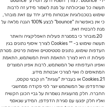
ידי "bounce". לצורך השמירה על המידע "bounce"
תעשה כל שביכולתה על מנת לשמור מידע זה לרבות
שימוש בטכנולוגיות אבטחות מידע. יחד עם זאת מובהר,
כי אין באפשרות "bounce" לבצע 100% הגנה מלאה על
מנת להבטיח זאת.
20.מובהר כי במסגרת פעילות האפליקציה והאתר
תעשה שימוש ב- "" Cookies לצורך איסוף נתונים בגין
העדפות שימוש, נתונים סטטיסטיים ואימות פרטים. מטרת
פעילות זו היא לצורך התאמת חווית המשתמש, התאמת
ואפיון העדפותיו של המשתמש, לרבות אפיון המוצרים
המתאימים לו ואף לצורכי אבטחת מידע.
21.Cookies או בעברית "עוגיות" הן קבצי טקסט,
שהדפדפן של המשתמש יוצר לפי פקודה ממחשבי
החברה. חלק מהעוגיות נשמרות על גביי הכונן הקשיח
ואליו חלק יפגעו עם סגירת הדפדפן. המידע שנאסף