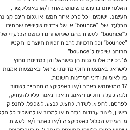
האלגוריתם בו עושים שימוש באתר ו/או באפליקציה,
העיצוב, יישומים
וכל פרט אחר המצוי או גלום הינם קניינה
הבלעדי של
"bounce" או של צדדים שלישיים שהתירו
ל"bounce"
לעשות בהם שימוש והם רכושם הבלעדי של
"bounce" וכל הזכויות לרבות זכויות היוצרים והקניין
הרוחני שייכים ל"bounce".
16.זכויות אלו מוגנות הן בישראל והן במדינות מחוץ
לישראל באמצעות חוקי מדינת ישראל ובאמצעות אמנות
בין לאומיות ודיני המדינות השונות.
17.המשתמש באתר ו/או באפליקציה מתחייב לשמור
ולנהוג על החוקים והאמנות אלו ונאסר עליו להעתיק,
לפרסם, להפיץ, לשדר, להציג, לבצע, לשכפל, להנפיק
רישיון, ליצור עבודות נגזרות או למכור או להשכיר כל חלק
מן המידע הכלול באפליקציה ו/או באתר ו/או לעשות
שימוש בתוכן כלשהו המוצגים באתר ו/או באפליקציה,