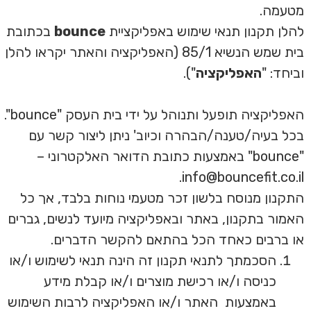
מטעמה.
להלן תקנון תנאי שימוש באפליקציית
bounce
בכתובת
בית שמש הנשיא 85/1
(האפליקציה והאתר יקראו להלן
וביחד: "
האפליקציה
").
האפליקציה תופעל ותנוהל על ידי בית העסק "bounce".
בכל בעיה/טענה/הבהרה וכיוב' ניתן ליצור קשר עם
"bounce" באמצעות כתובת הדואר האלקטרוני –
.
info@bouncefit.co.il
התקנון מנוסח בלשון זכר מטעמי נוחות בלבד, אך כל
האמור בתקנון, באתר ובאפליקציה מיועד לנשים, גברים
או ברבים כאחד הכל בהתאם להקשר הדברים.
הסכמתך לתנאי תקנון זה הינה תנאי לשימוש ו/או
כניסה ו/או רכישת מוצרים ו/או קבלת מידע
באמצעות
האתר ו/או האפליקציה לרבות השימוש